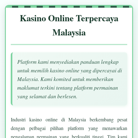
Kasino Online Terpercaya
Malaysia
Platform kami menyediakan panduan lengkap
untuk memilih kasino online yang dipercayai di
Malaysia. Kami komited untuk memberikan
maklumat terkini tentang platform permainan
yang selamat dan berlesen.
Industri kasino online di Malaysia berkembang pesat
dengan pelbagai pilihan platform yang menawarkan
pengalaman permainan yang berkualiti tinggi. Tim kami