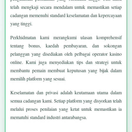
telah mengkaji secara mendalam untuk memastikan setiap
cadangan memenuhi standard keselamatan dan kepercayaan
yang tinggi.
Perkhidmatan kami merangkumi ulasan komprehensif
tentang bonus, kaedah pembayaran, dan sokongan
pelanggan yang disediakan oleh pelbagai operator kasino
online. Kami juga menyediakan tips dan strategi untuk
membantu pemain membuat keputusan yang bijak dalam
memilih platform yang sesuai.
Keselamatan dan privasi adalah keutamaan utama dalam
semua cadangan kami. Setiap platform yang disyorkan telah
melalui proses penilaian yang ketat untuk memastikan ia
mematuhi standard industri antarabangsa.